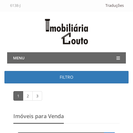
6138-J
Traduções
MENU
FILTRO
1
2
3
Imóveis para Venda