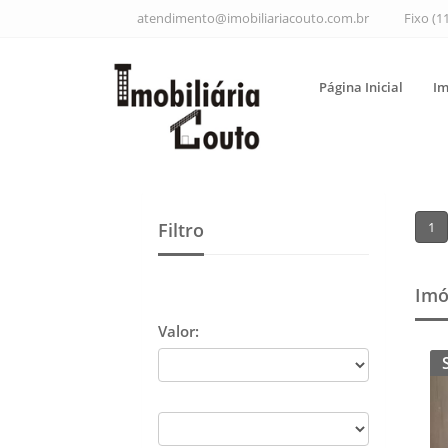
atendimento@imobiliariacouto.com.br
Fixo (1
Página Inicial
Im
Filtro
1
Imó
Valor: