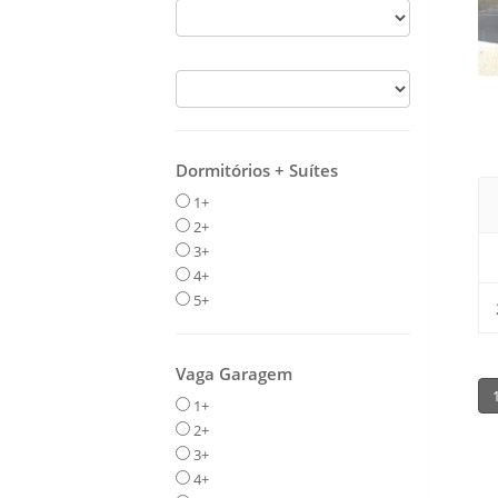
Dormitórios + Suítes
1+
2+
3+
4+
5+
Vaga Garagem
1+
2+
3+
4+