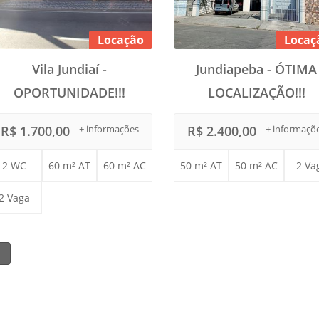
Locação
Locaç
Vila Jundiaí -
Jundiapeba - ÓTIMA
OPORTUNIDADE!!!
LOCALIZAÇÃO!!!
R$ 1.700,00
+ informações
R$ 2.400,00
+ informaçõ
2 WC
60 m² AT
60 m² AC
50 m² AT
50 m² AC
2 Va
2 Vaga
1