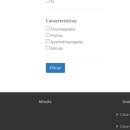
5+
Características
Churrasqueira
Piscina
QuartoEmpregada
Edicula
Missão
Outr
Casa 
Casa 