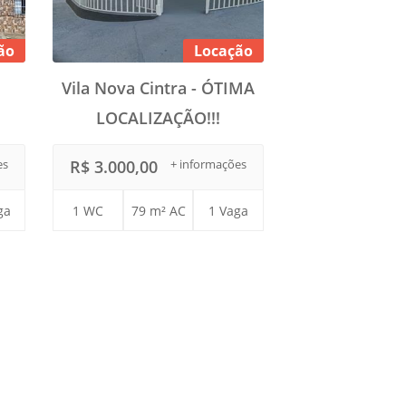
ão
Locação
Vila Nova Cintra - ÓTIMA
LOCALIZAÇÃO!!!
es
R$ 3.000,00
+ informações
ga
1 WC
79 m² AC
1 Vaga