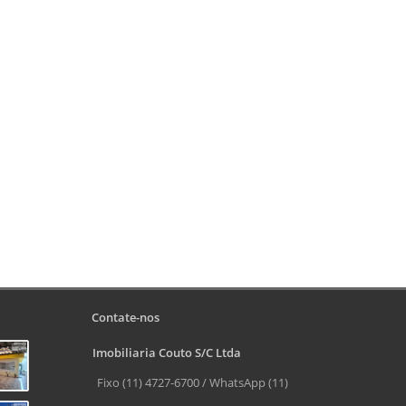
Contate-nos
Imobiliaria Couto S/C Ltda
Fixo (11) 4727-6700 / WhatsApp (11)