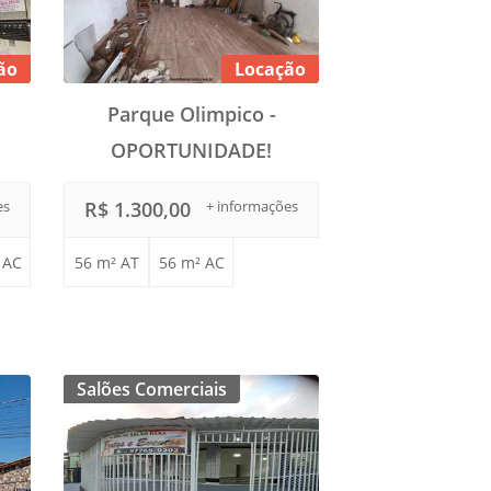
ão
Locação
Parque Olimpico -
OPORTUNIDADE!
es
R$ 1.300,00
+ informações
 AC
56 m² AT
56 m² AC
Salões Comerciais