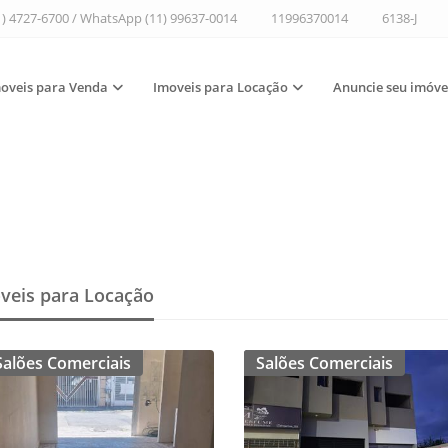
1) 4727-6700 / WhatsApp (11) 99637-0014
11996370014
6138-J
oveis para Venda
Imoveis para Locação
Anuncie seu imóve
veis para Locação
Salões Comerciais
Salões Comerciais