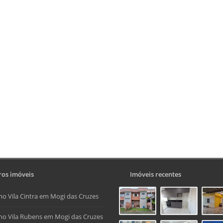
os imóveis
Imóveis recentes
no Vila Cintra em Mogi das Cruzes
no Vila Rubens em Mogi das Cruzes