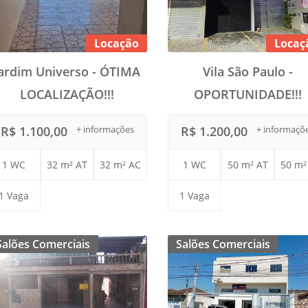
Locação
Locaç
Jardim Universo - ÓTIMA
Vila São Paulo -
LOCALIZAÇÃO!!!
OPORTUNIDADE!!!
R$ 1.100,00
+ informações
R$ 1.200,00
+ informaçõ
1 WC
32 m² AT
32 m² AC
1 WC
50 m² AT
50 m²
1 Vaga
1 Vaga
Salões Comerciais
Salões Comerciais