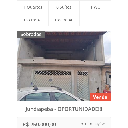
1 Quartos
0 Suítes
1 WC
133 m² AT
135 m² AC
Sobrados
Venda
Jundiapeba - OPORTUNIDADE!!!
R$ 250.000,00
+ informações