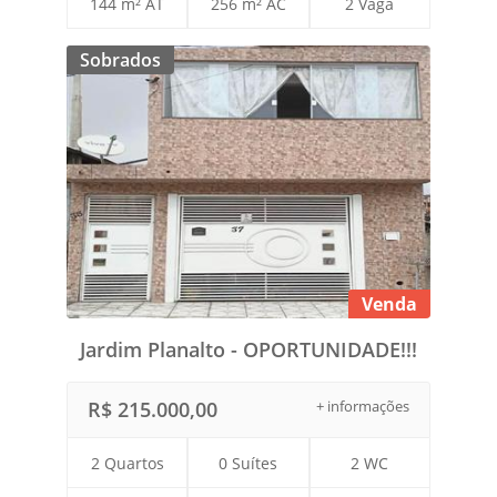
144 m² AT
256 m² AC
2 Vaga
Sobrados
Venda
Jardim Planalto - OPORTUNIDADE!!!
R$ 215.000,00
+ informações
2 Quartos
0 Suítes
2 WC