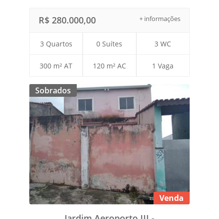
R$ 280.000,00
+ informações
3 Quartos
0 Suítes
3 WC
300 m² AT
120 m² AC
1 Vaga
Sobrados
Venda
Jardim Aeroporto III -