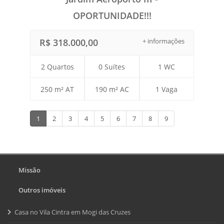
OPORTUNIDADE!!!
R$ 318.000,00
+ informações
2 Quartos
0 Suítes
1 WC
250 m² AT
190 m² AC
1 Vaga
1
2
3
4
5
6
7
8
9
Missão
Outros imóveis
Casa no Vila Cintra em Mogi das Cruzes