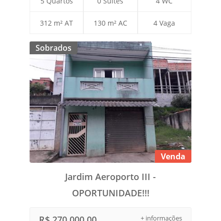
5 Quartos
0 Suítes
4 WC
312 m² AT
130 m² AC
4 Vaga
Sobrados
Venda
Jardim Aeroporto III -
OPORTUNIDADE!!!
R$ 270.000,00
+ informações