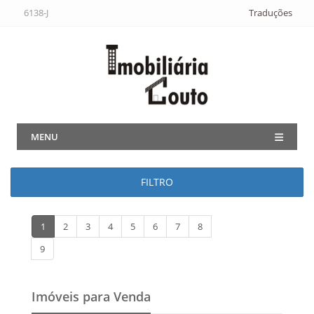
6138-J
Traduções
MENU
FILTRO
1
2
3
4
5
6
7
8
9
Imóveis para Venda