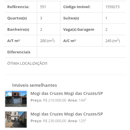
Refêrencia:
551
Código Imóvel:
1559215
Quartos(s)
3
Suítes(s)
1
Banheiro(s)
2
Vaga(s) Garagem
2
2
2
A/T m²
200 (m
)
A/C m²
245 (m
)
Diferenciais
ÓTIMA LOCALIZAÇÃO!!!
Imóveis semelhantes
Mogi das Cruzes Mogi das Cruzes/SP
2
Preço
: R$ 210.000,00
Area
: 144
Mogi das Cruzes Mogi das Cruzes/SP
2
Preço
: R$ 230.000,00
Area
: 125