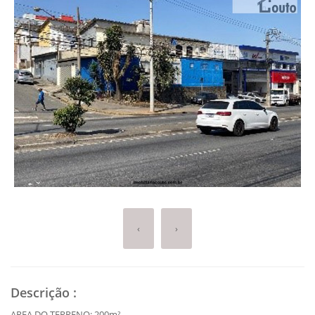
‹
›
Descrição
:
AREA DO TERRENO: 200m²