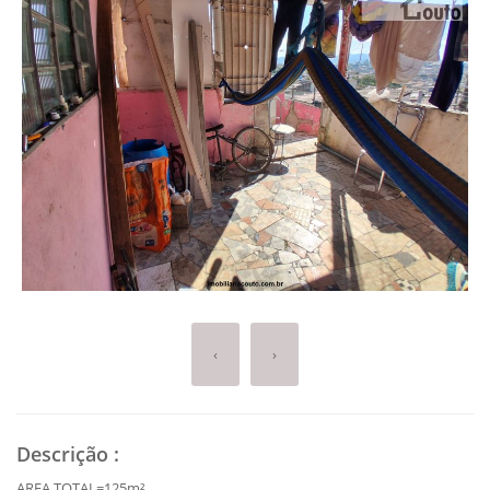
‹
›
Descrição
:
AREA TOTAL=125m²