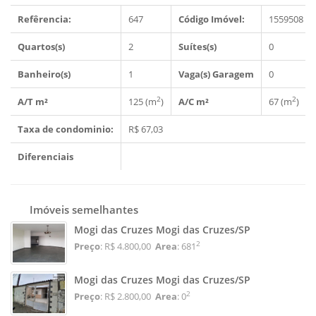
Refêrencia:
647
Código Imóvel:
1559508
Quartos(s)
2
Suítes(s)
0
Banheiro(s)
1
Vaga(s) Garagem
0
2
2
A/T m²
125 (m
)
A/C m²
67 (m
)
Taxa de condominio:
R$ 67,03
Diferenciais
Imóveis semelhantes
Mogi das Cruzes Mogi das Cruzes/SP
2
Preço
: R$ 4.800,00
Area
: 681
Mogi das Cruzes Mogi das Cruzes/SP
2
Preço
: R$ 2.800,00
Area
: 0