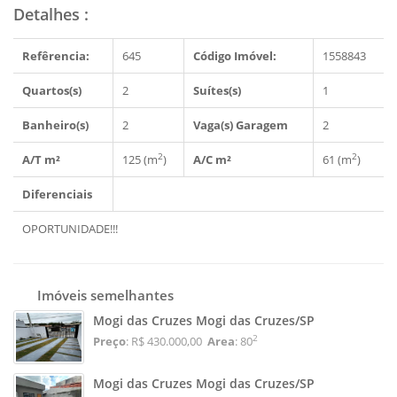
Detalhes
:
Refêrencia:
645
Código Imóvel:
1558843
Quartos(s)
2
Suítes(s)
1
Banheiro(s)
2
Vaga(s) Garagem
2
2
2
A/T m²
125 (m
)
A/C m²
61 (m
)
Diferenciais
OPORTUNIDADE!!!
Imóveis semelhantes
Mogi das Cruzes Mogi das Cruzes/SP
2
Preço
: R$ 430.000,00
Area
: 80
Mogi das Cruzes Mogi das Cruzes/SP