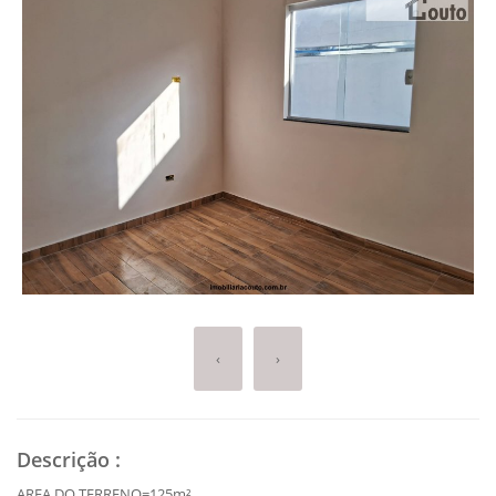
‹
›
Descrição
:
AREA DO TERRENO=125m²