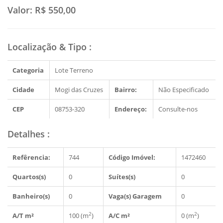
Valor:
R$ 550,00
Localização & Tipo
:
Categoria
Lote Terreno
Cidade
Mogi das Cruzes
Bairro:
Não Especificado
CEP
08753-320
Endereço:
Consulte-nos
Detalhes
:
Refêrencia:
744
Código Imóvel:
1472460
Quartos(s)
0
Suítes(s)
0
Banheiro(s)
0
Vaga(s) Garagem
0
2
2
A/T m²
100 (m
)
A/C m²
0 (m
)